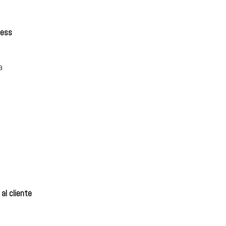
ness
a
al cliente